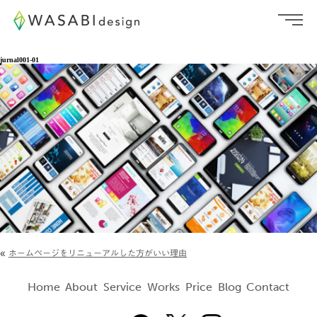
jurnal001-01
«
ホームページをリニューアルした方がいい理由
Home
About
Service
Works
Price
Blog
Contact