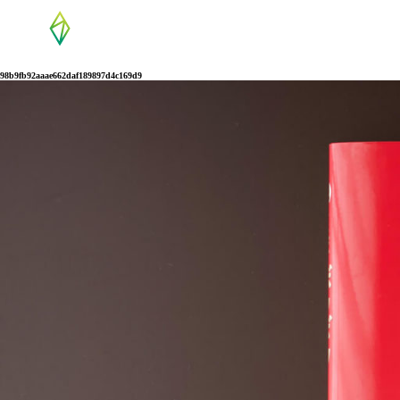
98b9fb92aaae662daf189897d4c169d9